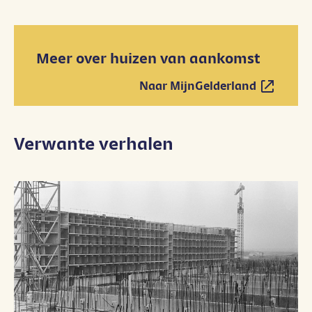
Sla link over
Meer over huizen van aankomst
Naar MijnGelderland
Opent in nieuw venster"
Verwante verhalen